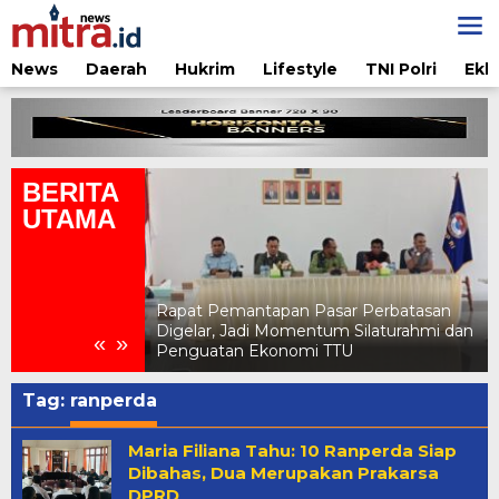
Lewati
ke
konten
News
Daerah
Hukrim
Lifestyle
TNI Polri
Ekb
BERITA
UTAMA
ar Perbatasan
Pertamina Edukasi Penggunaan LPG
 Silaturahmi dan
Aman di Jambore Daerah Pramuka X
«
»
TU
NTT 2026
Tag:
ranperda
Maria Filiana Tahu: 10 Ranperda Siap
Dibahas, Dua Merupakan Prakarsa
DPRD