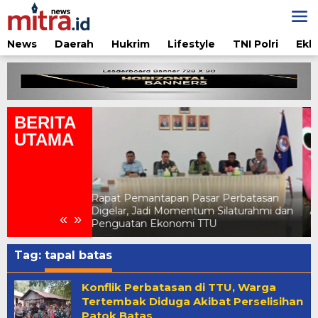
Lewati
ke
konten
News
Daerah
Hukrim
Lifestyle
TNI Polri
Ekb
BERITA
UTAMA
ar Perbatasan
Pertamina Edukasi Penggunaan LPG
 Silaturahmi dan
Aman di Jambore Daerah Pramuka X
«
»
TU
NTT 2026
Tag:
tapal batas
Konflik Perbatasan di TTU, Warga
Tertembak Diduga Akibat Perselisihan
Patok Batas