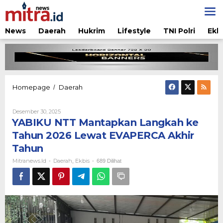
Lewati
ke
konten
News
Daerah
Hukrim
Lifestyle
TNI Polri
Ekb
YABIKU
Homepage
Daerah
/
NTT
Mantapkan
Oleh
Desember 30, 2025
Langkah
Mitranews.id
YABIKU NTT Mantapkan Langkah ke
ke
Tahun
Tahun 2026 Lewat EVAPERCA Akhir
2026
Tahun
Lewat
EVAPERCA
Mitranews.id
Daerah
Ekbis
-
,
-
689 Dilihat
Akhir
Tahun