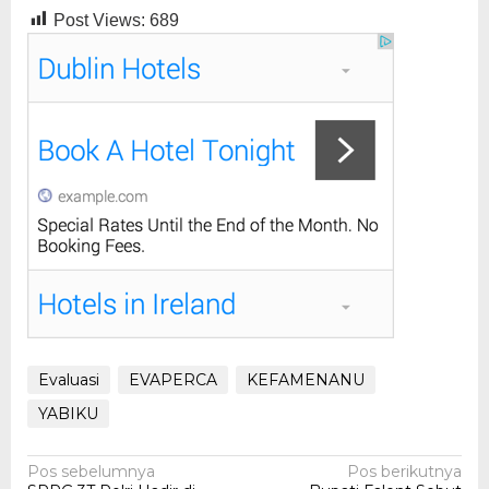
Post Views:
689
Evaluasi
EVAPERCA
KEFAMENANU
YABIKU
Navigasi
Pos sebelumnya
Pos berikutnya