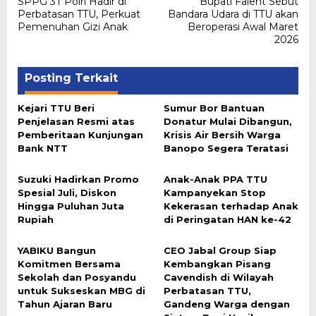
SPPG 3T Polri Hadir di
Bupati Falent Sebut
pos
Perbatasan TTU, Perkuat
Bandara Udara di TTU akan
Pemenuhan Gizi Anak
Beroperasi Awal Maret
2026
Posting Terkait
Kejari TTU Beri
Sumur Bor Bantuan
Penjelasan Resmi atas
Donatur Mulai Dibangun,
Pemberitaan Kunjungan
Krisis Air Bersih Warga
Bank NTT
Banopo Segera Teratasi
Suzuki Hadirkan Promo
Anak-Anak PPA TTU
Spesial Juli, Diskon
Kampanyekan Stop
Hingga Puluhan Juta
Kekerasan terhadap Anak
Rupiah
di Peringatan HAN ke-42
YABIKU Bangun
CEO Jabal Group Siap
Komitmen Bersama
Kembangkan Pisang
Sekolah dan Posyandu
Cavendish di Wilayah
untuk Sukseskan MBG di
Perbatasan TTU,
Tahun Ajaran Baru
Gandeng Warga dengan