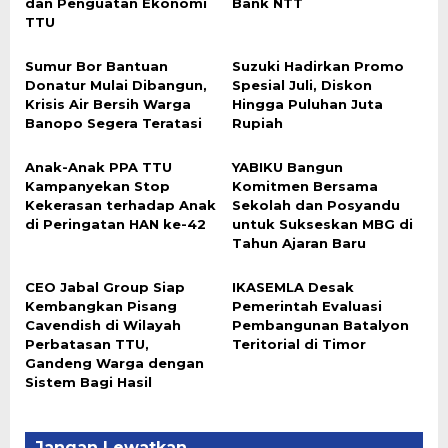
dan Penguatan Ekonomi
Bank NTT
TTU
Sumur Bor Bantuan
Suzuki Hadirkan Promo
Donatur Mulai Dibangun,
Spesial Juli, Diskon
Krisis Air Bersih Warga
Hingga Puluhan Juta
Banopo Segera Teratasi
Rupiah
Anak-Anak PPA TTU
YABIKU Bangun
Kampanyekan Stop
Komitmen Bersama
Kekerasan terhadap Anak
Sekolah dan Posyandu
di Peringatan HAN ke-42
untuk Sukseskan MBG di
Tahun Ajaran Baru
CEO Jabal Group Siap
IKASEMLA Desak
Kembangkan Pisang
Pemerintah Evaluasi
Cavendish di Wilayah
Pembangunan Batalyon
Perbatasan TTU,
Teritorial di Timor
Gandeng Warga dengan
Sistem Bagi Hasil
Jangan Lewatkan