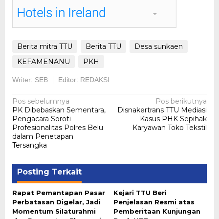
Berita mitra TTU
Berita TTU
Desa sunkaen
KEFAMENANU
PKH
Writer: SEB
Editor: REDAKSI
Navigasi
Pos sebelumnya
Pos berikutnya
PK Dibebaskan Sementara,
Disnakertrans TTU Mediasi
pos
Pengacara Soroti
Kasus PHK Sepihak
Profesionalitas Polres Belu
Karyawan Toko Tekstil
dalam Penetapan
Tersangka
Posting Terkait
Rapat Pemantapan Pasar
Kejari TTU Beri
Perbatasan Digelar, Jadi
Penjelasan Resmi atas
Momentum Silaturahmi
Pemberitaan Kunjungan