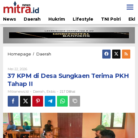
Lewati
ke
konten
News
Daerah
Hukrim
Lifestyle
TNI Polri
Ekb
37
Homepage
Daerah
/
KPM
di
Oleh
Mei 22, 2026
Desa
Mitranews.id
37 KPM di Desa Sungkaen Terima PKH
Sungkaen
Terima
Tahap II
PKH
Mitranews.id
Daerah
Ekbis
-
,
-
217 Dilihat
Tahap
II