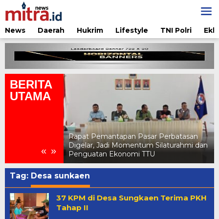
Lewati
ke
konten
News
Daerah
Hukrim
Lifestyle
TNI Polri
Ekb
BERITA
UTAMA
sar Perbatasan
Pertamina Edukasi Penggunaan LPG
um Silaturahmi dan
Aman di Jambore Daerah Pramuka X
«
»
TTU
NTT 2026
Tag:
Desa sunkaen
37 KPM di Desa Sungkaen Terima PKH
Tahap II