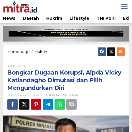
Lewati
ke
konten
News
Daerah
Hukrim
Lifestyle
TNI Polri
Ekb
Bongkar
Homepage
Hukrim
/
Dugaan
Korupsi,
Oleh
April 2, 2026
Aipda
Mitranews.id
Bongkar Dugaan Korupsi, Aipda Vicky
Vicky
Katiandagho
Katiandagho Dimutasi dan Pilih
Dimutasi
Mengundurkan Diri
dan
Pilih
Mitranews.id
Hukrim
TNI Polri
-
,
-
240 Dilihat
Mengundurkan
Diri