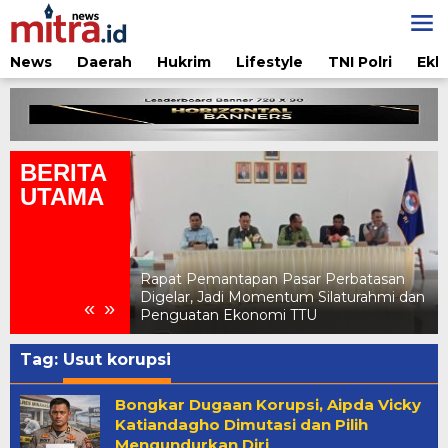
Lewati
ke
konten
News
Daerah
Hukrim
Lifestyle
TNI Polri
Ekb
BERITA
UTAMA
 Pasar Perbatasan
Pertamina Edukasi Penggunaan LPG
entum Silaturahmi dan
Aman di Jambore Daerah Pramuka X
«
»
i TTU
NTT 2026
Tag:
Usut korupsi
Bongkar Dugaan Korupsi, Aipda Vicky
Katiandagho Dimutasi dan Pilih
Mengundurkan Diri