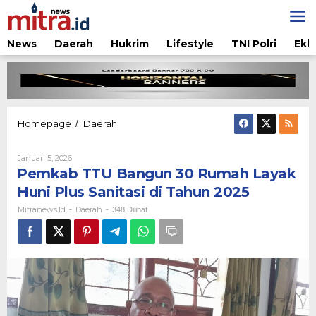
Lewati
ke
konten
News
Daerah
Hukrim
Lifestyle
TNI Polri
Ekb
Pemkab
Homepage
Daerah
/
TTU
Bangun
Oleh
Januari 5, 2026
30
Mitranews.id
Pemkab TTU Bangun 30 Rumah Layak
Rumah
Layak
Huni Plus Sanitasi di Tahun 2025
Huni
Mitranews.id
Daerah
-
-
348 Dilihat
Plus
Sanitasi
di
Tahun
2025