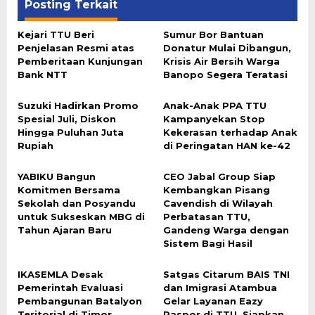
Posting Terkait
Kejari TTU Beri
Sumur Bor Bantuan
Penjelasan Resmi atas
Donatur Mulai Dibangun,
Pemberitaan Kunjungan
Krisis Air Bersih Warga
Bank NTT
Banopo Segera Teratasi
Suzuki Hadirkan Promo
Anak-Anak PPA TTU
Spesial Juli, Diskon
Kampanyekan Stop
Hingga Puluhan Juta
Kekerasan terhadap Anak
Rupiah
di Peringatan HAN ke-42
YABIKU Bangun
CEO Jabal Group Siap
Komitmen Bersama
Kembangkan Pisang
Sekolah dan Posyandu
Cavendish di Wilayah
untuk Sukseskan MBG di
Perbatasan TTU,
Tahun Ajaran Baru
Gandeng Warga dengan
Sistem Bagi Hasil
IKASEMLA Desak
Satgas Citarum BAIS TNI
Pemerintah Evaluasi
dan Imigrasi Atambua
Pembangunan Batalyon
Gelar Layanan Eazy
Teritorial di Timor
Paspor di TTU, Siapkan