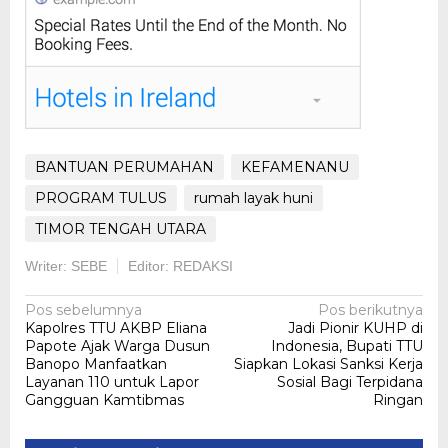
BANTUAN PERUMAHAN
KEFAMENANU
PROGRAM TULUS
rumah layak huni
TIMOR TENGAH UTARA
Writer: SEBE
Editor: REDAKSI
Navigasi
Pos sebelumnya
Pos berikutnya
Kapolres TTU AKBP Eliana
Jadi Pionir KUHP di
pos
Papote Ajak Warga Dusun
Indonesia, Bupati TTU
Banopo Manfaatkan
Siapkan Lokasi Sanksi Kerja
Layanan 110 untuk Lapor
Sosial Bagi Terpidana
Gangguan Kamtibmas
Ringan