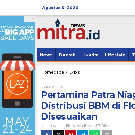
Lewati
ke
Agustus 9, 2026
konten
tutup
News
Daerah
Hukrim
Lifestyle
T
Pertamina
Homepage
Ekbis
/
Patra
Niaga
Oleh
Maret 18, 2026
Respons
Mitranews.id
Pertamina Patra Ni
Kendala
Distribusi
Distribusi BBM di F
BBM
di
Disesuaikan
Flores
Timur,
Mitranews.id
Ekbis
Headline
Sistem
-
,
-
375 Dilihat
Sedang