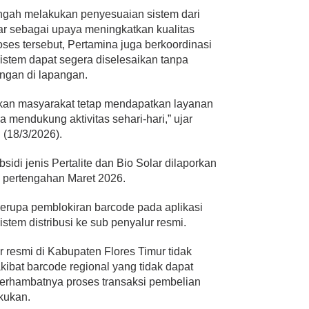
engah melakukan penyesuaian sistem dari
Star sebagai upaya meningkatkan kualitas
ses tersebut, Pertamina juga berkoordinasi
istem dapat segera diselesaikan tanpa
ngan di lapangan.
kan masyarakat tetap mendapatkan layanan
a mendukung aktivitas sehari-hari,” ujar
(18/3/2026).
di jenis Pertalite dan Bio Solar dilaporkan
ga pertengahan Maret 2026.
 berupa pemblokiran barcode pada aplikasi
stem distribusi ke sub penyalur resmi.
 resmi di Kabupaten Flores Timur tidak
ibat barcode regional yang tidak dapat
terhambatnya proses transaksi pembelian
akukan.