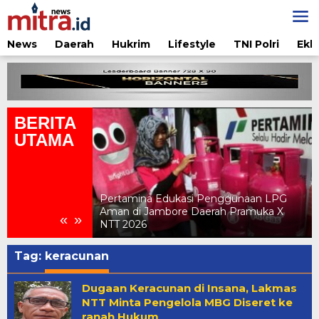
Lewati
ke
konten
News
Daerah
Hukrim
Lifestyle
TNI Polri
Ekb
BERITA
UTAMA
ar Perbatasan
Pertamina Edukasi Penggunaan LPG
 Silaturahmi dan
Aman di Jambore Daerah Pramuka X
«
»
TU
NTT 2026
Tag:
keracunan
Dugaan Keracunan di Insana, Lakmas
NTT Minta Pengelola MBG Diseret ke
ranah Hukum