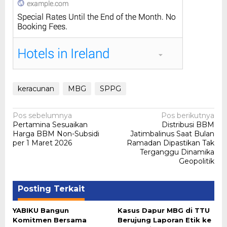
keracunan
MBG
SPPG
Navigasi
Pos sebelumnya
Pos berikutnya
Pertamina Sesuaikan
Distribusi BBM
pos
Harga BBM Non-Subsidi
Jatimbalinus Saat Bulan
per 1 Maret 2026
Ramadan Dipastikan Tak
Terganggu Dinamika
Geopolitik
Posting Terkait
YABIKU Bangun
Kasus Dapur MBG di TTU
Komitmen Bersama
Berujung Laporan Etik ke