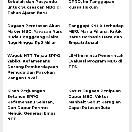
Sekolah dan Posyandu
DPRD, Ini Tanggapan
untuk Sukseskan MBG di
Kuasa Hukum
Tahun Ajaran Baru
Dugaan Peretasan Akun
Tanggapi Kritik terhadap
Maker MBG, Yayasan Nurul
MBG, Maria Filiana: Kritik
Huda Conggeang Klaim
Harus Berbasis Data dan
Rugi Hingga Rp2 Miliar
Empati Sosial
Wagub NTT Tinjau SPPG
LSM Ini minta Pemerintah
Yabiku Kefamenanu,
Evaluasi Program MBG di
Dorong Pemberdayaan
TTS
Pemuda dan Pasokan
Pangan Lokal
Kisah Perjuangan
Kasus Dugaan Penipuan
Setahun SPPG
Dapur MBG, Viktor
Kefamenanu Selatan,
Manbait Sebut Kerugian
Dari Dapur Perintis
Capai Ratusan Juta
Menuju Generasi Emas
NTT