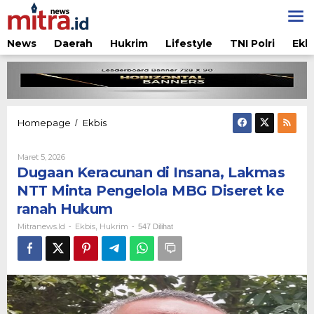
Lewati
ke
konten
News
Daerah
Hukrim
Lifestyle
TNI Polri
Ekb
Dugaan
Homepage
Ekbis
/
Keracunan
di
Oleh
Maret 5, 2026
Insana,
Mitranews.id
Dugaan Keracunan di Insana, Lakmas
Lakmas
NTT
NTT Minta Pengelola MBG Diseret ke
Minta
ranah Hukum
Pengelola
MBG
Mitranews.id
Ekbis
Hukrim
-
,
-
547 Dilihat
Diseret
ke
ranah
Hukum