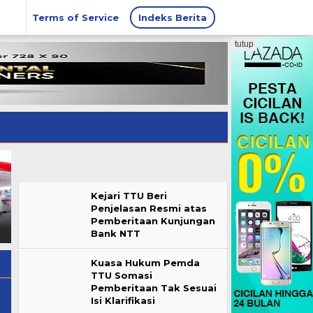
Terms of Service
Indeks Berita
tutup
OPINI: Mengurai Penalaran
Melalui Tim Kuasa Hukum,
Kejari TTU Beri
Hukum dalam Putusan
Falent Kebo Luruskan
Penjelasan Resmi atas
Badan Kehormatan DPRD
Informasi Tudingan Sepihak
Pemberitaan Kunjungan
TTU
Padanya dan Keluarga
Bank NTT
Kuasa Hukum Pemda
TTU Somasi
Pemberitaan Tak Sesuai
Isi Klarifikasi