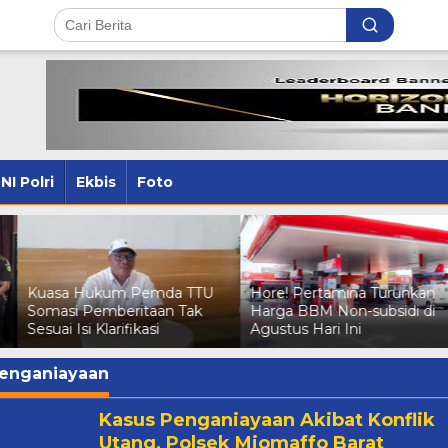
NI Polri
Ekbis
Foto
Kuasa Hukum Pemda TTU
Hore! Pertamina Turunkan
Somasi Pemberitaan Tak
Harga BBM Non-subsidi di
Sesuai Isi Klarifikasi
Agustus Hari Ini
enganiayaan
Kasus Penganiayaan Akibat Konflik
Utang, Polsek Miomaffo Barat