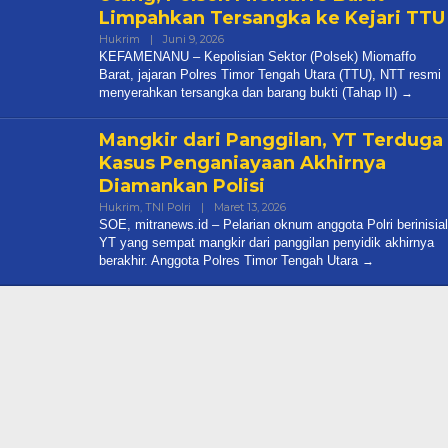
Limpahkan Tersangka ke Kejari TTU
Oleh
Hukrim
|
Juni 9, 2026
Mitranews.id
KEFAMENANU – Kepolisian Sektor (Polsek) Miomaffo
Barat, jajaran Polres Timor Tengah Utara (TTU), NTT resmi
menyerahkan tersangka dan barang bukti (Tahap II)
Mangkir dari Panggilan, YT Terduga
Kasus Penganiayaan Akhirnya
Diamankan Polisi
Oleh
Hukrim
,
TNI Polri
|
Maret 13, 2026
Mitranews.id
SOE, mitranews.id – Pelarian oknum anggota Polri berinisial
YT yang sempat mangkir dari panggilan penyidik akhirnya
berakhir. Anggota Polres Timor Tengah Utara