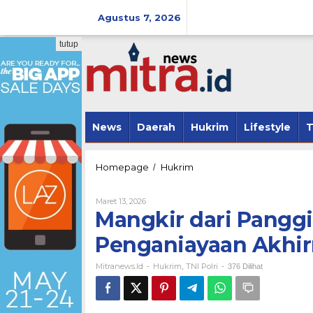
Lewati
ke
Agustus 7, 2026
konten
tutup
News
Daerah
Hukrim
Lifestyle
T
Mangkir
Homepage
Hukrim
/
dari
Panggilan,
Oleh
Maret 13, 2026
YT
Mitranews.id
Mangkir dari Panggi
Terduga
Kasus
Penganiayaan Akhir
Penganiayaan
Akhirnya
Mitranews.id
Hukrim
TNI Polri
Diamankan
-
,
-
376 Dilihat
Polisi