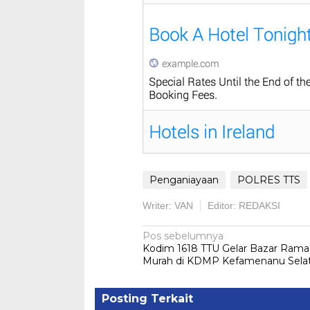
Penganiayaan
POLRES TTS
Writer: VAN
Editor: REDAKSI
Navigasi
Pos sebelumnya
Kodim 1618 TTU Gelar Bazar Ram
pos
Murah di KDMP Kefamenanu Sela
Posting Terkait