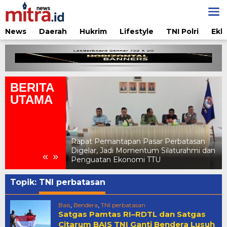
Lewati
ke
konten
News
Daerah
Hukrim
Lifestyle
TNI Polri
Ekb
BERITA
UTAMA
ar Perbatasan
Pertamina Edukasi Penggunaan LPG
 Silaturahmi dan
Aman di Jambore Daerah Pramuka X
«
»
TU
NTT 2026
Topik:
TNI perbatasan
Bais
Bendera
TNI perbatasan
,
,
Satgas Pamtas RI–RDTL dan Satgas
Citarum BAIS TNI Ganti Bendera Lusuh