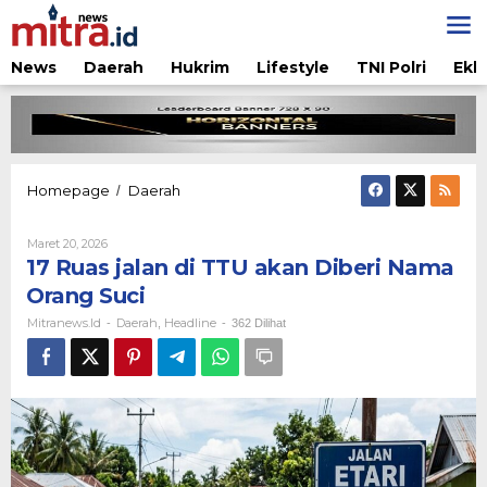
Lewati
ke
konten
News
Daerah
Hukrim
Lifestyle
TNI Polri
Ekb
17
Homepage
Daerah
/
Ruas
jalan
Oleh
Maret 20, 2026
di
Mitranews.id
17 Ruas jalan di TTU akan Diberi Nama
TTU
akan
Orang Suci
Diberi
Mitranews.id
Daerah
Headline
-
,
-
362 Dilihat
Nama
Orang
Suci