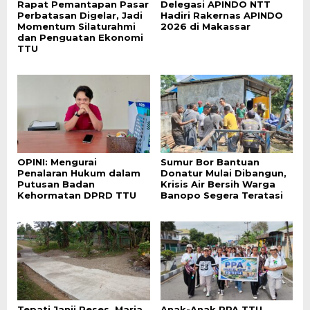
Rapat Pemantapan Pasar
Delegasi APINDO NTT
Perbatasan Digelar, Jadi
Hadiri Rakernas APINDO
Momentum Silaturahmi
2026 di Makassar
dan Penguatan Ekonomi
TTU
OPINI: Mengurai
Sumur Bor Bantuan
Penalaran Hukum dalam
Donatur Mulai Dibangun,
Putusan Badan
Krisis Air Bersih Warga
Kehormatan DPRD TTU
Banopo Segera Teratasi
Tepati Janji Reses, Maria
Anak-Anak PPA TTU