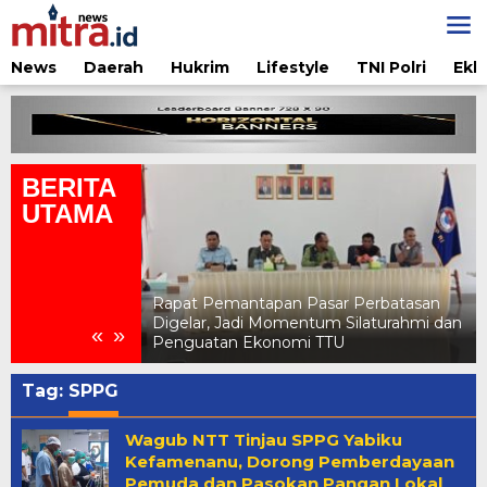
Lewati
ke
konten
News
Daerah
Hukrim
Lifestyle
TNI Polri
Ekb
BERITA
UTAMA
ar Perbatasan
Pertamina Edukasi Penggunaan LPG
 Silaturahmi dan
Aman di Jambore Daerah Pramuka X
«
»
TU
NTT 2026
Tag:
SPPG
Wagub NTT Tinjau SPPG Yabiku
Kefamenanu, Dorong Pemberdayaan
Pemuda dan Pasokan Pangan Lokal