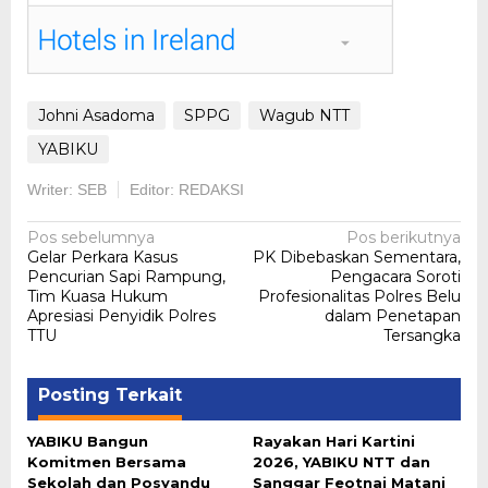
Johni Asadoma
SPPG
Wagub NTT
YABIKU
Writer: SEB
Editor: REDAKSI
Navigasi
Pos sebelumnya
Pos berikutnya
Gelar Perkara Kasus
PK Dibebaskan Sementara,
pos
Pencurian Sapi Rampung,
Pengacara Soroti
Tim Kuasa Hukum
Profesionalitas Polres Belu
Apresiasi Penyidik Polres
dalam Penetapan
TTU
Tersangka
Posting Terkait
YABIKU Bangun
Rayakan Hari Kartini
Komitmen Bersama
2026, YABIKU NTT dan
Sekolah dan Posyandu
Sanggar Feotnai Matani