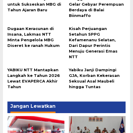
untuk Sukseskan MBG di
Gelar Gebyar Perempuan
Tahun Ajaran Baru
Berdaya di Balai
Biinmaffo
Dugaan Keracunan di
Kisah Perjuangan
Insana, Lakmas NTT
Setahun SPPG
Minta Pengelola MBG
Kefamenanu Selatan,
Diseret ke ranah Hukum
Dari Dapur Perintis
Menuju Generasi Emas
NTT
YABIKU NTT Mantapkan
Yabiku Janji Dampingi
Langkah ke Tahun 2026
GJA, Korban Kekerasan
Lewat EVAPERCA Akhir
Seksual Asal Maubeli
Tahun
hingga Tuntas
Jangan Lewatkan