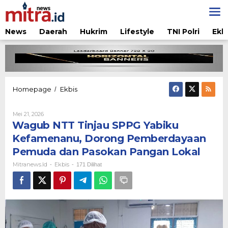
Lewati
ke
konten
News
Daerah
Hukrim
Lifestyle
TNI Polri
Ekb
Wagub
Homepage
Ekbis
/
NTT
Tinjau
Oleh
Mei 21, 2026
SPPG
Mitranews.id
Wagub NTT Tinjau SPPG Yabiku
Yabiku
Kefamenanu,
Kefamenanu, Dorong Pemberdayaan
Dorong
Pemuda dan Pasokan Pangan Lokal
Pemberdayaan
Pemuda
Mitranews.id
Ekbis
-
-
171 Dilihat
dan
Pasokan
Pangan
Lokal