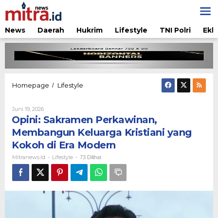
Lewati
ke
konten
News
Daerah
Hukrim
Lifestyle
TNI Polri
Ekb
Opini:
Homepage
Lifestyle
/
Sakramen
Perkawinan,
Oleh
Juni 19, 2026
Membangun
Mitranews.id
Opini: Sakramen Perkawinan,
Keluarga
Kristiani
Membangun Keluarga Kristiani yang
yang
Kokoh di Era Modern
Kokoh
di
Mitranews.id
Lifestyle
-
-
73 Dilihat
Era
Modern