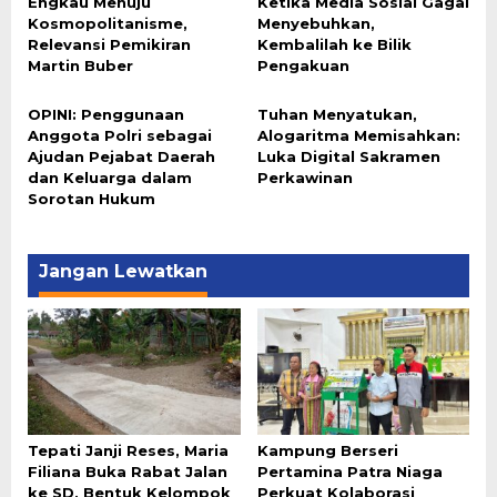
Engkau Menuju
Ketika Media Sosial Gagal
Kosmopolitanisme,
Menyebuhkan,
Relevansi Pemikiran
Kembalilah ke Bilik
Martin Buber
Pengakuan
OPINI: Penggunaan
Tuhan Menyatukan,
Anggota Polri sebagai
Alogaritma Memisahkan:
Ajudan Pejabat Daerah
Luka Digital Sakramen
dan Keluarga dalam
Perkawinan
Sorotan Hukum
Jangan Lewatkan
Tepati Janji Reses, Maria
Kampung Berseri
Filiana Buka Rabat Jalan
Pertamina Patra Niaga
ke SD, Bentuk Kelompok
Perkuat Kolaborasi