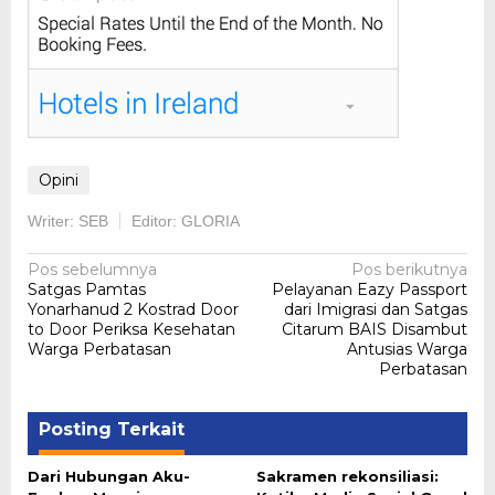
Opini
Writer: SEB
Editor: GLORIA
Navigasi
Pos sebelumnya
Pos berikutnya
Satgas Pamtas
Pelayanan Eazy Passport
pos
Yonarhanud 2 Kostrad Door
dari Imigrasi dan Satgas
to Door Periksa Kesehatan
Citarum BAIS Disambut
Warga Perbatasan
Antusias Warga
Perbatasan
Posting Terkait
Dari Hubungan Aku-
Sakramen rekonsiliasi: