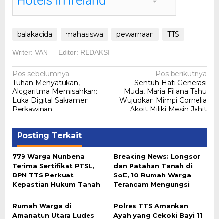
balakacida
mahasiswa
pewarnaan
TTS
Writer: VAN
Editor: REDAKSI
Navigasi
Pos sebelumnya
Pos berikutnya
Tuhan Menyatukan,
Sentuh Hati Generasi
pos
Alogaritma Memisahkan:
Muda, Maria Filiana Tahu
Luka Digital Sakramen
Wujudkan Mimpi Cornelia
Perkawinan
Akoit Miliki Mesin Jahit
Posting Terkait
779 Warga Nunbena
Breaking News: Longsor
Terima Sertifikat PTSL,
dan Patahan Tanah di
BPN TTS Perkuat
SoE, 10 Rumah Warga
Kepastian Hukum Tanah
Terancam Mengungsi
Rumah Warga di
Polres TTS Amankan
Amanatun Utara Ludes
Ayah yang Cekoki Bayi 11