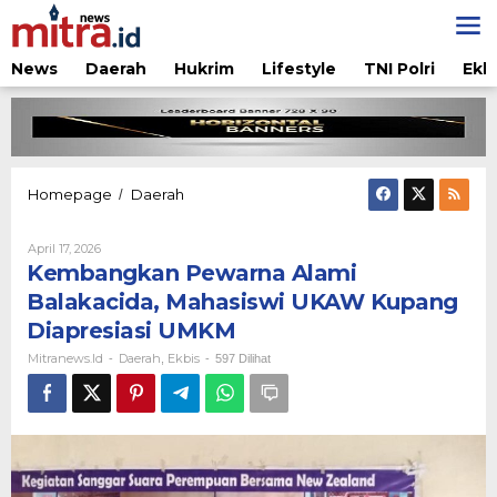
Lewati
ke
konten
News
Daerah
Hukrim
Lifestyle
TNI Polri
Ekb
Kembangkan
Homepage
Daerah
/
Pewarna
Alami
Oleh
April 17, 2026
Balakacida,
Mitranews.id
Kembangkan Pewarna Alami
Mahasiswi
UKAW
Balakacida, Mahasiswi UKAW Kupang
Kupang
Diapresiasi UMKM
Diapresiasi
UMKM
Mitranews.id
Daerah
Ekbis
-
,
-
597 Dilihat