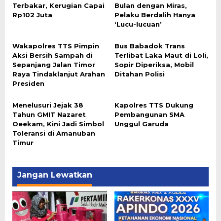
Terbakar, Kerugian Capai
Bulan dengan Miras,
Rp102 Juta
Pelaku Berdalih Hanya
‘Lucu-lucuan’
Wakapolres TTS Pimpin
Bus Babadok Trans
Aksi Bersih Sampah di
Terlibat Laka Maut di Loli,
Sepanjang Jalan Timor
Sopir Diperiksa, Mobil
Raya Tindaklanjut Arahan
Ditahan Polisi
Presiden
Menelusuri Jejak 38
Kapolres TTS Dukung
Tahun GMIT Nazaret
Pembangunan SMA
Oeekam, Kini Jadi Simbol
Unggul Garuda
Toleransi di Amanuban
Timur
Jangan Lewatkan